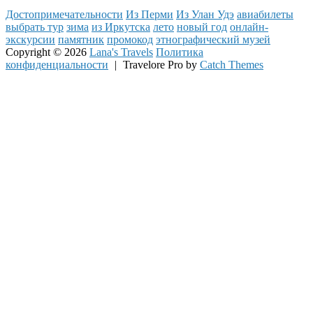
Достопримечательности
Из Перми
Из Улан Удэ
авиабилеты
выбрать тур
зима
из Иркутска
лето
новый год
онлайн-
экскурсии
памятник
промокод
этнографический музей
Copyright © 2026
Lana's Travels
Политика
конфиденциальности
|
Travelore Pro by
Catch Themes