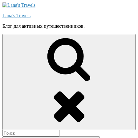
Skip
to
Lana's Travels
content
Блог для активных путешественников.
Search
Search
for: