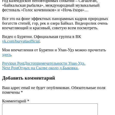
год калейдоскоп неповторимых событий – Сагаалган,
«Байкальская рыбалка», международный музыкальный
фестиваль «Голос кочевников» и «Ночь ёхора»…
Все это на фоне эффектных панорамных кадров природных
богатств степей, гор, рек и озера Байкал. Видеоролик очень
впечатляющий и красивый, советую всем посмотреть.
Видео о Бурятии. Официальная группа в ВК
vk.com/buryatiaofficial
.
Мои впечатления от Бурятии и Улан-Удэ можно прочитать
здесь
.
Навигация
Previous
Previous Post
Достопримечательности Улан-Удэ.
Next
Post
Next Post
Отдых на Сылве около д.Быковка.
по
Post
записям
Добавить комментарий
Ваш адрес email не будет опубликован.
Обязательные поля
помечены
*
Комментарий
*