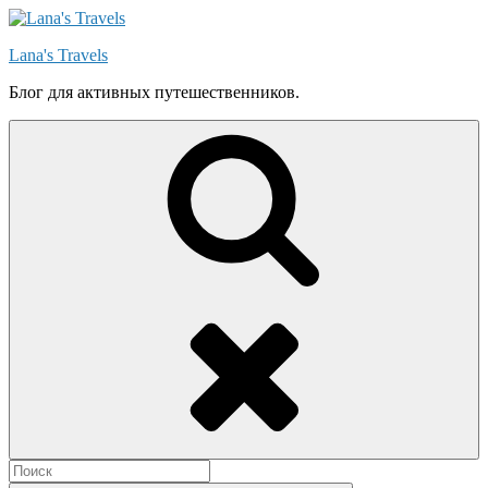
Skip
to
Lana's Travels
content
Блог для активных путешественников.
Search
Search
for: