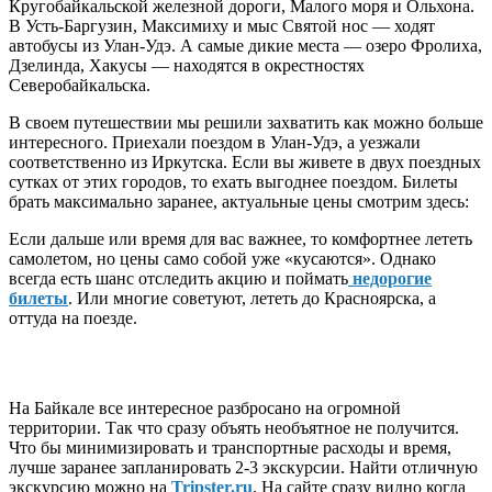
Кругобайкальской железной дороги, Малого моря и Ольхона.
В Усть-Баргузин, Максимиху и мыс Святой нос — ходят
автобусы из Улан-Удэ. А самые дикие места — озеро Фролиха,
Дзелинда, Хакусы — находятся в окрестностях
Северобайкальска.
В своем путешествии мы решили захватить как можно больше
интересного. Приехали поездом в Улан-Удэ, а уезжали
соответственно из Иркутска. Если вы живете в двух поездных
сутках от этих городов, то ехать выгоднее поездом. Билеты
брать максимально заранее, актуальные цены смотрим здесь:
Если дальше или время для вас важнее, то комфортнее лететь
самолетом, но цены само собой уже «кусаются». Однако
всегда есть шанс отследить акцию и поймать
недорогие
билеты
. Или многие советуют, лететь до Красноярска, а
оттуда на поезде.
На Байкале все интересное разбросано на огромной
территории. Так что сразу объять необъятное не получится.
Что бы минимизировать и транспортные расходы и время,
лучше заранее запланировать 2-3 экскурсии. Найти отличную
экскурсию можно на
Tripster.ru
. На сайте сразу видно когда