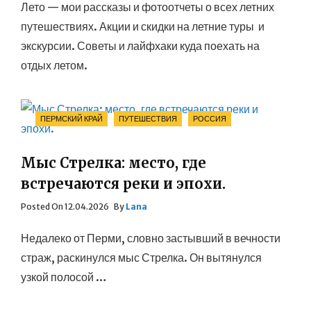
Лето — мои рассказы и фотоотчеты о всех летних
путешествиях. Акции и скидки на летние туры и
экскурсии. Советы и лайфхаки куда поехать на
отдых летом.
Categories
ПЕРМСКИЙ КРАЙ
ПУТЕШЕСТВИЯ
РОССИЯ
Мыс Стрелка: место, где
встречаются реки и эпохи.
Posted
Posted On
12.04.2026
By
Lana
On
Недалеко от Перми, словно застывший в вечности
страж, раскинулся мыс Стрелка. Он вытянулся
узкой полосой …