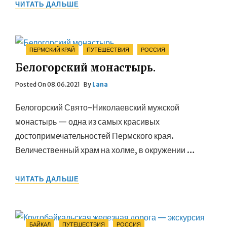
МЫС
ЧИТАТЬ ДАЛЬШЕ
СТРЕЛКА:
МЕСТО,
ГДЕ
ВСТРЕЧАЮТСЯ
Categories
ПЕРМСКИЙ КРАЙ
ПУТЕШЕСТВИЯ
РОССИЯ
РЕКИ
И
Белогорский монастырь.
ЭПОХИ.
Posted
Posted On
08.06.2021
By
Lana
On
Белогорский Свято-Николаевский мужской
монастырь — одна из самых красивых
достопримечательностей Пермского края.
Величественный храм на холме, в окружении …
БЕЛОГОРСКИЙ
ЧИТАТЬ ДАЛЬШЕ
МОНАСТЫРЬ.
Categories
БАЙКАЛ
ПУТЕШЕСТВИЯ
РОССИЯ