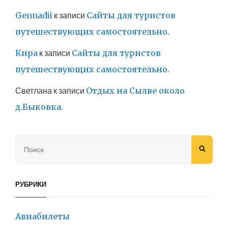
Gennadii
к записи
Сайты для туристов
путешествующих самостоятельно.
Кира
к записи
Сайты для туристов
путешествующих самостоятельно.
Светлана
к записи
Отдых на Сылве около
д.Быковка.
Search
SEAR
for:
РУБРИКИ
Авиабилеты