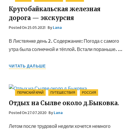
Кругобайкальская железная
дорога — экскурсия
Posted
Posted On
25.05.2021
By
Lana
On
В Листвянке день 2. Содержание: Погода с самого
утра была солнечной и тёплой. Встали пораньше. …
КРУГОБАЙКАЛЬСКАЯ
ЧИТАТЬ ДАЛЬШЕ
ЖЕЛЕЗНАЯ
ДОРОГА
—
ЭКСКУРСИЯ
Categories
ПЕРМСКИЙ КРАЙ
ПУТЕШЕСТВИЯ
РОССИЯ
Отдых на Сылве около д.Быковка.
Posted
Posted On
27.07.2020
By
Lana
On
Летом после трудовой недели хочется немного