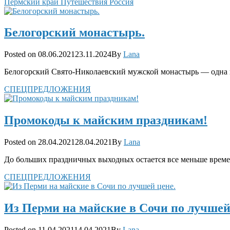
Categories
Пермский край
Путешествия
Россия
Белогорский монастырь.
Posted
Posted on
08.06.2021
23.11.2024
By
Lana
on
Белогорский Свято-Николаевский мужской монастырь — одна 
Categories
СПЕЦПРЕДЛОЖЕНИЯ
Промокоды к майским праздникам!
Posted
Posted on
28.04.2021
28.04.2021
By
Lana
on
До больших праздничных выходных остается все меньше време
Categories
СПЕЦПРЕДЛОЖЕНИЯ
Из Перми на майские в Сочи по лучшей
Posted
Posted on
11.04.2021
14.04.2021
By
Lana