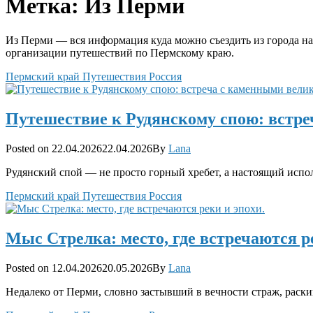
Метка:
Из Перми
Из Перми — вся информация куда можно съездить из города на
организации путешествий по Пермскому краю.
Categories
Пермский край
Путешествия
Россия
Путешествие к Рудянскому спою: встр
Posted
Posted on
22.04.2026
22.04.2026
By
Lana
on
Рудянский спой — не просто горный хребет, а настоящий испо
Categories
Пермский край
Путешествия
Россия
Мыс Стрелка: место, где встречаются р
Posted
Posted on
12.04.2026
20.05.2026
By
Lana
on
Недалеко от Перми, словно застывший в вечности страж, раск