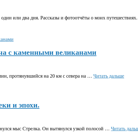
 один или два дня. Рассказы и фотоотчёты о моих путешествиях
еча с каменными великанами
Путеш
лин, протянувшийся на 20 км с севера на …
Читать дальше
к
Рудян
спою:
встреч
с кам
еки и эпохи.
велик
инулся мыс Стрелка. Он вытянулся узкой полосой …
Читать даль