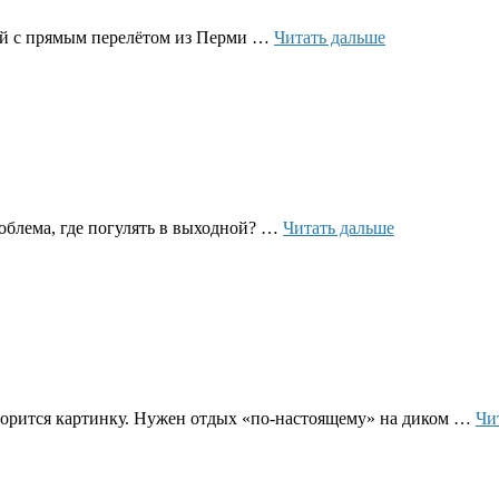
Из
ей с прямым перелётом из Перми …
Читать дальше
Перми
на
майские
в
Сочи
по
лучшей
цене.
Маршрут
роблема, где погулять в выходной? …
Читать дальше
«Тропа
к
Егошихе»
оворится картинку. Нужен отдых «по-настоящему» на диком …
Чи