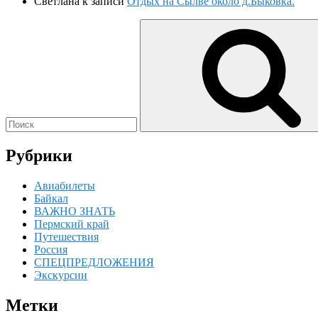
Светлана
к записи
Отдых на Сылве около д.Быковка.
Search
for:
Рубрики
Авиабилеты
Байкал
ВАЖНО ЗНАТЬ
Пермский край
Путешествия
Россия
СПЕЦПРЕДЛОЖЕНИЯ
Экскурсии
Метки