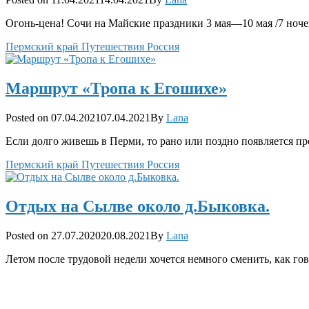
on
Огонь-цена! Сочи на Майские праздники 3 мая—10 мая /7 ноч
Categories
Пермский край
Путешествия
Россия
Маршрут «Тропа к Егошихе»
Posted
Posted on
07.04.2021
07.04.2021
By
Lana
on
Если долго живешь в Перми, то рано или поздно появляется п
Categories
Пермский край
Путешествия
Россия
Отдых на Сылве около д.Быковка.
Posted
Posted on
27.07.2020
20.08.2021
By
Lana
on
Летом после трудовой недели хочется немного сменить, как г