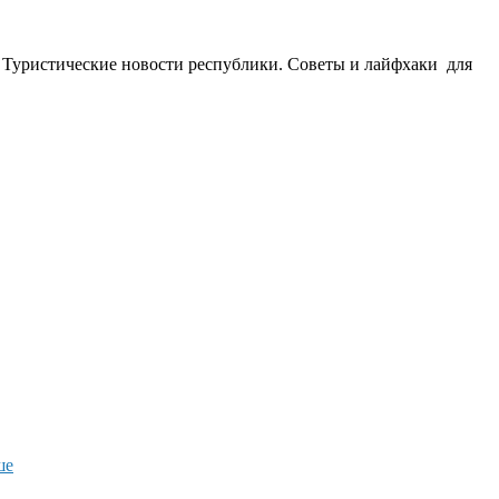
. Туристические новости республики. Советы и лайфхаки для
ествие
скому
а
енными
анами
Мыс
ше
Стрелка: