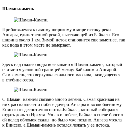
Шаман-камень
Приближаемся к самому широкому в мире истоку реки —
Ангары, единственной рекой, вытекающей из Байкала. Его
ширина около 1 км. Зимой исток становится еще заметнее, так
как вода в этом месте не замерзает.
Здесь над гладью воды возвышается Шаман-камень, который
считается условной границей между Байкалом и Ангарой.
Сам камень, это верхушка скального массива, находящегося
в глубине озера.
С Шаман- камнем связано много легенд. Самая красивая из
них рассказывает о побеге дочери-Ангары к возлюбленному
Енисею от деспотичного отца-Байкала, который собирался
отдать дочь за Иркута. Узнав о побеге, Байкал в гневе бросил
ей вслед обломок скалы, но было уже поздно. Ангара утекла
к Енисею, а Шаман-камень остался лежать у ее истока.