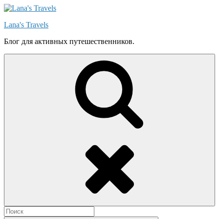
Skip
to
Lana's Travels
content
Блог для активных путешественников.
Search
Search
for: