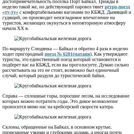
достопримечательность поселка Порт Байкал. Трижды в
неделю такой же, но действующий паровоз тянет
ретро-поезд
«ту-ту»
с комфортабельными вагонами по КБЖД. Дымящий и
гудящий, он производит неизгладимое впечатление на
туристов, желающих окунуться в неповторимую атмосферу
начала XX в.
По маршруту Слюдянка — Байкал и обратно 4 раза в неделю
ходит пригородный
поезд № 6201(матаня
). Как утверждают
туристы, это единственный поезд который остановится и
подберет вас на КБЖД, если вы проголосуете. Думаю сильно
рассчитывать на это не стоит, возможно был единичный
случай, который раздули до туристической байки.
Справа — сплошные горы, поросшие лесом, на исследование
которых можно потратить годы. Это дикое великолепие
проносится мимо нас на крейсерской скорости катера.
Склоны, обращенные на Байкал, в основном крутые,
прорезанные узкими и глубокими долами, а иногда почти