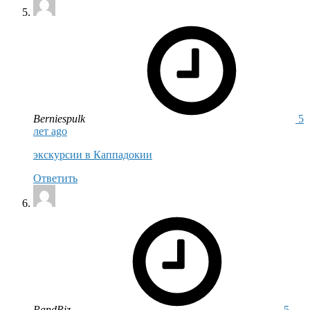
says:
Berniespulk
5
лет ago
экскурсии в Каппадокии
Ответить
says:
PandRiz
5