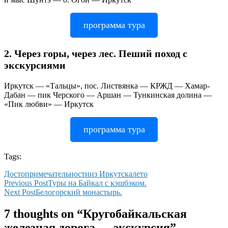
программа тура
2. Через горы, через лес. Пеший поход с
экскурсиями
Иркутск — «Тальцы», пос. Листвянка — КРЖД — Хамар-
Дабан — пик Черского — Аршан — Тункинская долина —
«Пик любви» — Иркутск
программа тура
Tags:
Tags
Достопримечательности
из Иркутска
лето
Навигация
Previous
Previous Post
Туры на Байкал с кэшбэком.
Next
Post
Next Post
Белогорский монастырь.
по
Post
записям
7 thoughts on “
Кругобайкальская
железная дорога — экскурсия
”