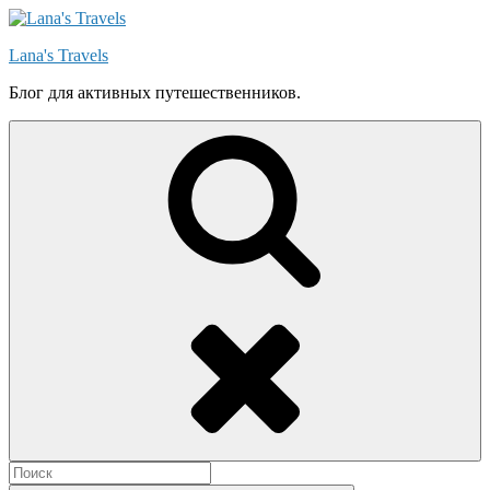
Skip
to
Lana's Travels
content
Блог для активных путешественников.
Search
Search
for: