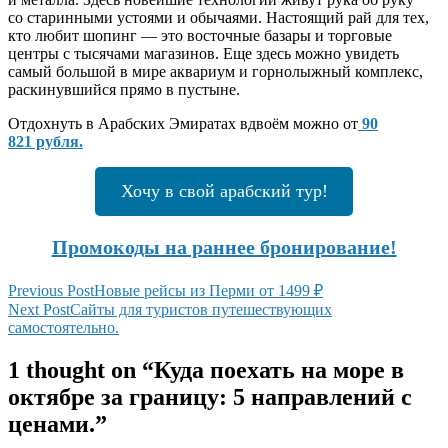
со старинными устоями и обычаями. Настоящий рай для тех,
кто любит шопинг — это восточные базары и торговые
центры с тысячами магазинов. Еще здесь можно увидеть
самый большой в мире аквариум и горнолыжный комплекс,
раскинувшийся прямо в пустыне.
Отдохнуть в Арабских Эмиратах вдвоём можно от
90
821 рубля.
Хочу в свой арабский тур!
Промокоды на раннее бронирование!
Навигация
Previous
Previous Post
Новые рейсы из Перми от 1499 ₽
Post
Next Post
Сайты для туристов путешествующих
по
Next
самостоятельно.
записям
Post
1 thought on “
Куда поехать на море в
октябре за границу: 5 направлений с
ценами.
”