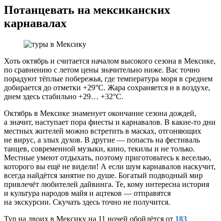
Потанцевать на мексиканских
карнавалах
Хоть октябрь и считается началом высокого сезона в Мексике,
по сравнению с летом цены значительно ниже. Вас точно
порадуют тёплые побережья, где температура моря в среднем
добирается до отметки +29°C. Жара сохраняется и в воздухе,
днем здесь стабильно +29… +32°C.
Октябрь в Мексике знаменует окончание сезона дождей,
а значит, наступает пора фиесты и карнавалов. В какие-то дни
местных жителей можно встретить в масках, отгоняющих
не вирус, а злых духов. В другие — попасть на фестиваль
танцев, современной музыки, кино, текилы и не только.
Местные умеют отдыхать, поэтому приготовьтесь к веселью,
которого вы ещё не видели! А если шум карнавалов наскучит,
всегда найдётся занятие по душе. Богатый подводный мир
привлечёт любителей дайвинга. Те, кому интересна история
и культура народов майя и ацтеков — отправятся
на экскурсии. Скучать здесь точно не получится.
Тур на двоих в Мексику на 11 ночей обойдётся от
183