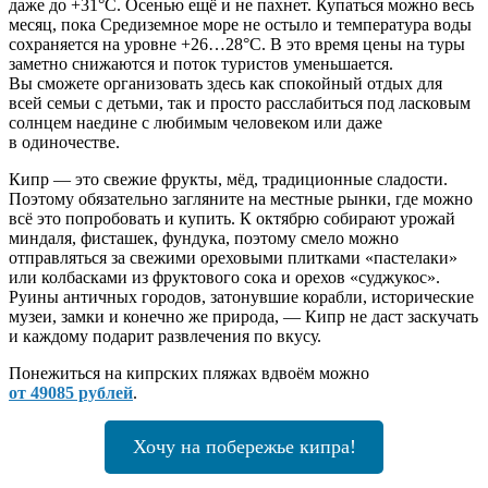
даже до +31°C. Осенью ещё и не пахнет. Купаться можно весь
месяц, пока Средиземное море не остыло и температура воды
сохраняется на уровне +26…28°C. В это время цены на туры
заметно снижаются и поток туристов уменьшается.
Вы сможете организовать здесь как спокойный отдых для
всей семьи с детьми, так и просто расслабиться под ласковым
солнцем наедине с любимым человеком или даже
в одиночестве.
Кипр — это свежие фрукты, мёд, традиционные сладости.
Поэтому обязательно загляните на местные рынки, где можно
всё это попробовать и купить. К октябрю собирают урожай
миндаля, фисташек, фундука, поэтому смело можно
отправляться за свежими ореховыми плитками «пастелаки»
или колбасками из фруктового сока и орехов «суджукос».
Руины античных городов, затонувшие корабли, исторические
музеи, замки и конечно же природа, — Кипр не даст заскучать
и каждому подарит развлечения по вкусу.
Понежиться на кипрских пляжах вдвоём можно
от 49085 рублей
.
Хочу на побережье кипра!