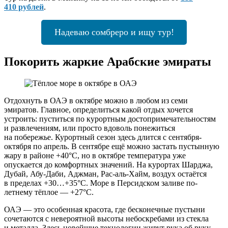
410 рублей
.
Надеваю сомбреро и ищу тур!
Покорить жаркие Арабские эмираты
Отдохнуть в ОАЭ в октябре можно в любом из семи
эмиратов. Главное, определиться какой отдых хочется
устроить: пуститься по курортным достопримечательностям
и развлечениям, или просто вдоволь понежиться
на побережье. Курортный сезон здесь длится с сентября-
октября по апрель. В сентябре ещё можно застать пустынную
жару в районе +40°C, но в октябре температура уже
опускается до комфортных значений. На курортах Шарджа,
Дубай, Абу-Даби, Аджман, Рас-аль-Хайм, воздух остаётся
в пределах +30…+35°C. Море в Персидском заливе по-
летнему тёплое — +27°C.
ОАЭ — это особенная красота, где бесконечные пустыни
сочетаются с невероятной высоты небоскребами из стекла
и металла. Здесь новейшие технологии живут рука об руку